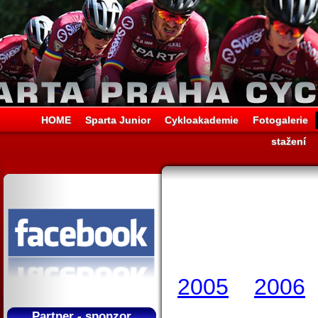
HOME
Sparta Junior
Cykloakademie
Fotogalerie
stažení
2005
2006
Partner - sponzor