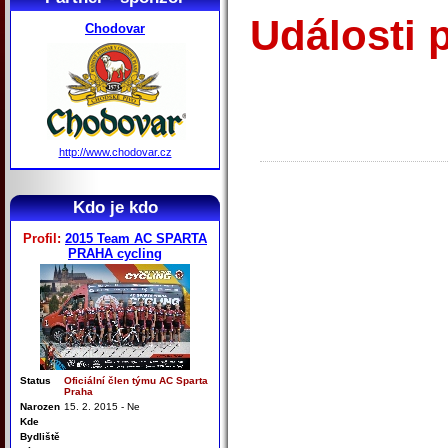
Události 
Chodovar
http://www.chodovar.cz
Kdo je kdo
Profil:
2015 Team AC SPARTA
PRAHA cycling
Status
Oficiální člen týmu AC Sparta
Praha
Narozen
15. 2. 2015 - Ne
Kde
Bydliště