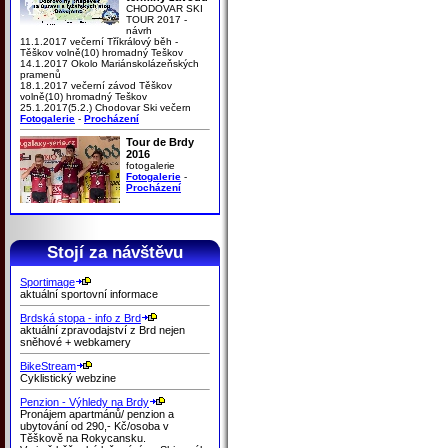
CHODOVAR SKI
TOUR 2017 -
návrh
11.1.2017 večerní Tříkrálový běh -
Těškov volně(10) hromadný Teškov
14.1.2017 Okolo Mariánskolázeňských
pramenů
18.1.2017 večerní závod Těškov
volně(10) hromadný Teškov
25.1.2017(5.2.) Chodovar Ski večern
Fotogalerie
-
Procházení
Tour de Brdy
2016
fotogalerie
Fotogalerie
-
Procházení
Stojí za návštěvu
Sportimage
aktuální sportovní informace
Brdská stopa - info z Brd
aktuální zpravodajství z Brd nejen
sněhové + webkamery
BikeStream
Cyklistický webzine
Penzion - Výhledy na Brdy
Pronájem apartmánů/ penzion a
ubytování od 290,- Kč/osoba v
Těškově na Rokycansku.