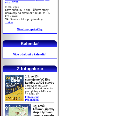
stop 2026
9. 01. 2026
Stav sněhu 5 -7 cm, Těškov stopy
upraveny na skate okruh 600 m + 5
km v okolí
Ski Strašice take projeto ale je
...více
Všechny zprávičky
Kalendář
Více událostí v kalendáři
Z fotogalerie
1.1. ve 13h
startujeme VC Eko
komíny a ADS stavby
z Rokycan na Žďár -
tradiční závod do vrchu
pro cyklisty a běžce o
10 000,- Kč
Fotogalerie
-
Procházení
SKI areál
Těškov - úpravy
stop a lyžování
termíny závodů