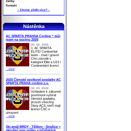
Záliby
Kontakt
.: Chcete vědět více? :.
Nástěnka
AC SPARTA PRAHSA Cycling ‘‘ můj
team na sezónu 2026
30. 03. 2026
1. AC SPARTA
ELITE/ Continental
team - road / gravel
Chci závodit v
kategorii Elite a U23 /
Continentání licencí.
...více
2026 Členské spolkové poplatky AC
SPARTA PRAHA cycling z.s.
30. 03. 2026
Vzhledem k zákonné
povinnosti vybírat
členské poplatky,
prosím všechny
členy ACS, kteří mají
licenci ČSC o
uhrazení
...více
Ski areál BRDY - Těškov - Strašice +
aktuální stav sněhu a lyžařských