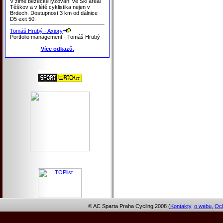
V zimě běžecké lyžování ve Ski areál
Těškov a v létě cyklistika nejen v
Brdech. Dostupnost 3 km od dálnice
D5 exit 50.
Tomáš Hrubý - Axiory
Portfolio management - Tomáš Hrubý
Více odkazů.
© AC Sparta Praha Cycling 2008 (
Kontakty
,
o webu
,
Och