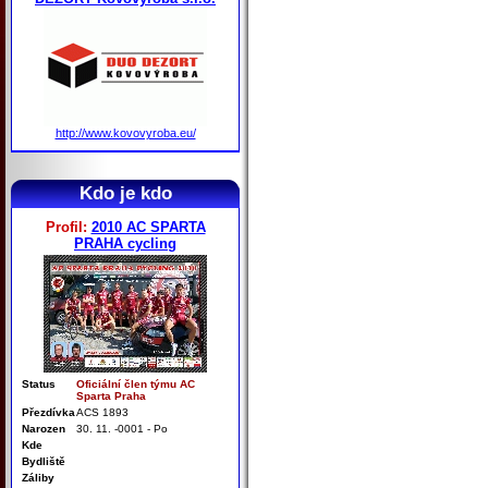
http://www.kovovyroba.eu/
Kdo je kdo
Profil:
2010 AC SPARTA
PRAHA cycling
Status
Oficiální člen týmu AC
Sparta Praha
Přezdívka
ACS 1893
Narozen
30. 11. -0001 - Po
Kde
Bydliště
Záliby