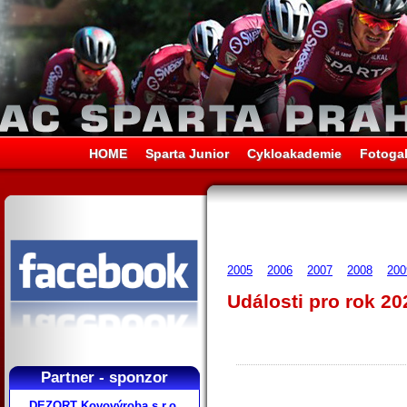
HOME
Sparta Junior
Cykloakademie
Fotogal
2005
2006
2007
2008
200
Události pro rok 20
Partner - sponzor
DEZORT Kovovýroba s.r.o.