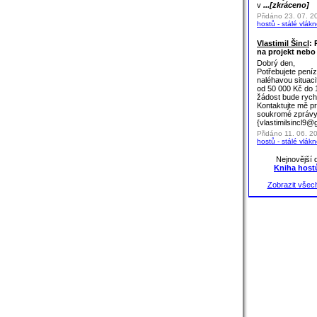
v
...[zkráceno]
Přidáno 23. 07. 2
hostů - stálé vlák
Vlastimil Šincl
: 
na projekt nebo
Dobrý den,
Potřebujete peníz
naléhavou situac
od 50 000 Kč do 
žádost bude rych
Kontaktujte mě p
soukromé zprávy
{vlastimilsincl9@
Přidáno 11. 06. 2
hostů - stálé vlák
Nejnovější 
Kniha hostů
Zobrazit všec