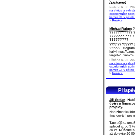
[zkráceno]
Přidáno 6. 08. 20
na vítěze a vyhraj
excelentních sprin
kamer ČT v pátek 
>
Reakce
MichaelRuige
: 
??????????? 
??????? ??? 
?????????
???? ?? ?????? 
?????? Telegram
[url=]https://d
target="_blank">
Přidáno 6. 08. 20
na vítěze a vyhraj
excelentních sprin
kamer ČT v pátek 
>
Reakce
Příspěv
Jiří Štefan
: Nabí
úvěry a financo
projekty.
Nabízíme flexibil
financování pro r
Tato půjčka umož
splácet již od 3 
30 let. Můžeme sc
až do výše 20 00