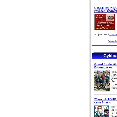
CYCLE PARKING 
zavěšení jízdníc
stojan pro 7
...víc
Všech
Cyklo
Grand fondo Wor
Broumovsko
11t
Spa
jako
Jan 
Horv
na s
20.ročník TOUR 
cena Strašic
30th
20. 
BRDY
Stra