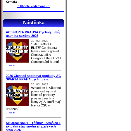
Kontakt
.: Chcete vědět více? :.
Nástěnka
AC SPARTA PRAHSA Cycling ‘‘ můj
team na sezónu 2026
30. 03. 2026
1. AC SPARTA
ELITE/ Continental
team - road / gravel
Chci závodit v
kategorii Elite a U23 /
Continentání licencí.
...více
2026 Členské spolkové poplatky AC
SPARTA PRAHA cycling z.s.
30. 03. 2026
Vzhledem k zákonné
povinnosti vybírat
členské poplatky,
prosím všechny
členy ACS, kteří mají
licenci ČSC o
uhrazení
...více
Ski areál BRDY - Těškov - Strašice +
aktuální stav sněhu a lyžařských
stop 2026