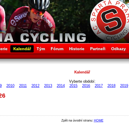
erie
Kalendář
Tým
Fórum
Historie
Partneři
Odkazy
Kalendář
Vyberte období:
9
2010
2011
2012
2013
2014
2015
2016
2017
2018
2019
26
Zpět na úvodní stranu:
HOME