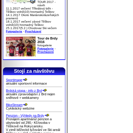
TOUR 2017 -
návrh
11.1.2017 večerní Tříkrálový běh -
Těškov volně(10) hromadný Teškov
14.1.2017 Okolo Mariánskolázeňských
pramenů
18.1.2017 večerní závod Těškov
volně(10) hromadný Teškov
25.1.2017(5.2.) Chodovar Ski večern
Fotogalerie
-
Procházení
Tour de Brdy
2016
fotogalerie
Fotogalerie
-
Procházení
Stojí za návštěvu
Sportimage
aktuální sportovní informace
Brdská stopa - info z Brd
aktuální zpravodajství z Brd nejen
sněhové + webkamery
BikeStream
Cyklistický webzine
Penzion - Výhledy na Brdy
Pronájem apartmánů/ penzion a
ubytování od 290,- Kč/osoba v
Těškově na Rokycansku.
V zimě běžecké lyžování ve Ski areál