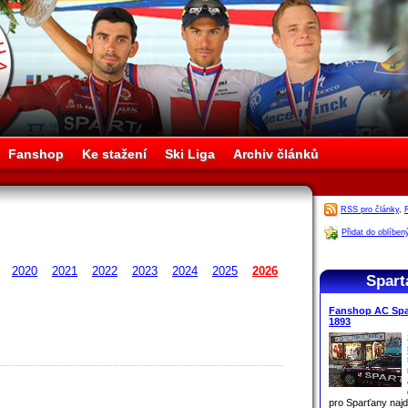
Fanshop
Ke stažení
Ski Liga
Archiv článků
RSS pro články
,
Přidat do oblíben
2020
2021
2022
2023
2024
2025
2026
Spart
Fanshop AC Spar
1893
pro
Sparťany
najd