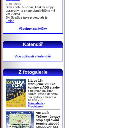
9. 01. 2026
Stav sněhu 5 -7 cm, Těškov stopy
upraveny na skate okruh 600 m + 5
km v okolí
Ski Strašice take projeto ale je
...více
Všechny zprávičky
Kalendář
Více událostí v kalendáři
Z fotogalerie
1.1. ve 13h
startujeme VC Eko
komíny a ADS stavby
z Rokycan na Žďár -
tradiční závod do vrchu
pro cyklisty a běžce o
10 000,- Kč
Fotogalerie
-
Procházení
SKI areál
Těškov - úpravy
stop a lyžování
termíny závodů
CHODOVAR SKI