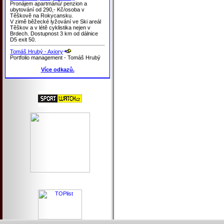
Pronájem apartmánů/ penzion a
ubytování od 290,- Kč/osoba v
Těškově na Rokycansku.
V zimě běžecké lyžování ve Ski areál
Těškov a v létě cyklistika nejen v
Brdech. Dostupnost 3 km od dálnice
D5 exit 50.
Tomáš Hrubý - Axiory
Portfolio management - Tomáš Hrubý
Více odkazů.