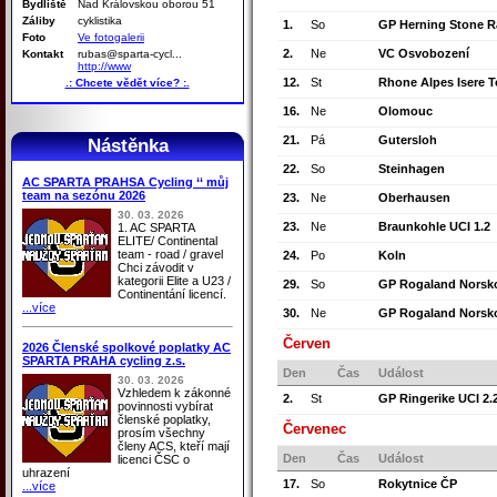
Bydliště
Nad Královskou oborou 51
Záliby
cyklistika
1.
So
GP Herning Stone R
Foto
Ve fotogalerii
2.
Ne
VC Osvobození
Kontakt
rubas@sparta-cycl...
http://www
12.
St
Rhone Alpes Isere T
.: Chcete vědět více? :.
16.
Ne
Olomouc
21.
Pá
Gutersloh
Nástěnka
22.
So
Steinhagen
AC SPARTA PRAHSA Cycling ‘‘ můj
team na sezónu 2026
23.
Ne
Oberhausen
30. 03. 2026
23.
Ne
Braunkohle UCI 1.2
1. AC SPARTA
ELITE/ Continental
team - road / gravel
24.
Po
Koln
Chci závodit v
kategorii Elite a U23 /
29.
So
GP Rogaland Norsko
Continentání licencí.
...více
30.
Ne
GP Rogaland Norsko
Červen
2026 Členské spolkové poplatky AC
SPARTA PRAHA cycling z.s.
Den
Čas
Událost
30. 03. 2026
Vzhledem k zákonné
2.
St
GP Ringerike UCI 2.
povinnosti vybírat
členské poplatky,
Červenec
prosím všechny
členy ACS, kteří mají
Den
Čas
Událost
licenci ČSC o
uhrazení
17.
So
Rokytnice ČP
...více