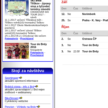
SKI areál
Září
Těškov - úpravy
stop a lyžování
Den
Čas
Událost
termíny závodů
CHODOVAR SKI
12.
Ne
Norimberk
TOUR 2017 -
návrh
11.1.2017 večerní Tříkrálový běh -
25.
So
Praha - K. Vary - Pra
Těškov volně(10) hromadný Teškov
14.1.2017 Okolo Mariánskolázeňských
Říjen
pramenů
18.1.2017 večerní závod Těškov
volně(10) hromadný Teškov
Den
Čas
Událost
25.1.2017(5.2.) Chodovar Ski večern
Fotogalerie
-
Procházení
2.
So
Ostrava ČP
Tour de Brdy
3.
Ne
Tour de Brdy
2016
fotogalerie
3.
Ne
11:00
Tour de Brdy
Fotogalerie
-
Procházení
Stojí za návštěvu
Sportimage
aktuální sportovní informace
Brdská stopa - info z Brd
aktuální zpravodajství z Brd nejen
sněhové + webkamery
BikeStream
Cyklistický webzine
Penzion - Výhledy na Brdy