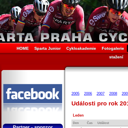
HOME
Sparta Junior
Cykloakademie
Fotogalerie
stažení
2005
2006
2007
2008
200
Události pro rok 20
Leden
Den
Čas
Událost
Partner - sponzor