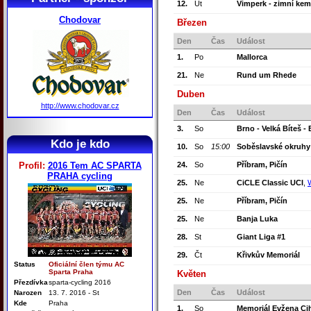
12.
Út
Vimperk - zimní ke
Chodovar
Březen
Den
Čas
Událost
1.
Po
Mallorca
21.
Ne
Rund um Rhede
Duben
http://www.chodovar.cz
Den
Čas
Událost
3.
So
Brno - Velká Bíteš -
Kdo je kdo
10.
So
15:00
Soběslavské okruhy
Profil:
2016 Tem AC SPARTA
24.
So
Příbram, Pičín
PRAHA cycling
25.
Ne
CiCLE Classic UCI
,
25.
Ne
Příbram, Pičín
25.
Ne
Banja Luka
28.
St
Giant Liga #1
29.
Čt
Křivkův Memoriál
Status
Oficiální člen týmu AC
Sparta Praha
Květen
Přezdívka
sparta-cycling 2016
Den
Čas
Událost
Narozen
13. 7. 2016 - St
Kde
Praha
1.
So
Memoriál Evžena Cih