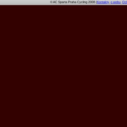
© AC Sparta Praha Cycling 2008 (
Kontakty
,
o webu
,
Och