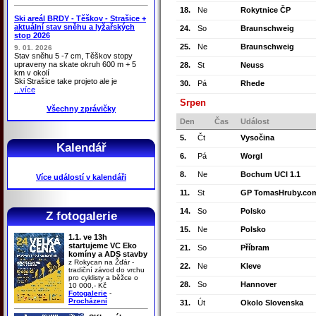
18.
Ne
Rokytnice ČP
Ski areál BRDY - Těškov - Strašice +
aktuální stav sněhu a lyžařských
24.
So
Braunschweig
stop 2026
25.
Ne
Braunschweig
9. 01. 2026
Stav sněhu 5 -7 cm, Těškov stopy
upraveny na skate okruh 600 m + 5
28.
St
Neuss
km v okolí
Ski Strašice take projeto ale je
30.
Pá
Rhede
...více
Srpen
Všechny zprávičky
Den
Čas
Událost
5.
Čt
Vysočina
Kalendář
6.
Pá
Worgl
8.
Ne
Bochum UCI 1.1
Více událostí v kalendáři
11.
St
GP TomasHruby.co
14.
So
Polsko
Z fotogalerie
15.
Ne
Polsko
1.1. ve 13h
startujeme VC Eko
21.
So
Příbram
komíny a ADS stavby
z Rokycan na Žďár -
22.
Ne
Kleve
tradiční závod do vrchu
pro cyklisty a běžce o
28.
So
Hannover
10 000,- Kč
Fotogalerie
-
Procházení
31.
Út
Okolo Slovenska