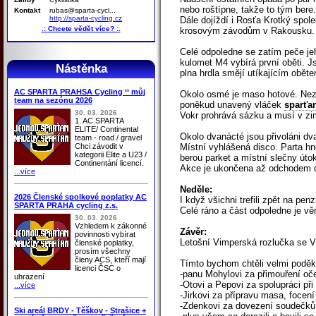
nebo roštípne, takže to tým bere
Kontakt
rubas@sparta-cycl...
http://sparta-cycling.cz
Dále dojíždí i Rosťa Krotký spol
.: Chcete vědět více? :.
krosovým závodům v Rakousku.
Celé odpoledne se zatím peče je
kulomet M4 vybírá první oběti. J
Nástěnka
plna hrdla smějí utíkajícím obětem
AC SPARTA PRAHSA Cycling ‘‘ můj
Okolo osmé je maso hotové. Nezb
team na sezónu 2026
poněkud unavený vláček
sparťa
30. 03. 2026
Vokr prohrává sázku a musí v zim
1. AC SPARTA
ELITE/ Continental
Okolo dvanácté jsou přivoláni dv
team - road / gravel
Chci závodit v
Místní vyhlášená disco. Parta hn
kategorii Elite a U23 /
berou parket a místní slečny úto
Continentání licencí.
Akce je ukončena až odchodem d
...více
Neděle:
2026 Členské spolkové poplatky AC
I když všichni trefili zpět na pen
SPARTA PRAHA cycling z.s.
Celé ráno a část odpoledne je vě
30. 03. 2026
Vzhledem k zákonné
Závěr:
povinnosti vybírat
Letošní Vimperská rozlučka se
členské poplatky,
prosím všechny
členy ACS, kteří mají
Tímto bychom chtěli velmi poděk
licenci ČSC o
-panu Mohylovi za přimouření oč
uhrazení
-Otovi a Pepovi za spolupráci při 
...více
-Jirkovi za přípravu masa, foce
-Zdenkovi za dovezení soudečků
Ski areál BRDY - Těškov - Strašice +