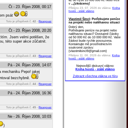
až do výše 20 000 000 Kč nebo více
v
...[zkráceno]
Čt - 23. Říjen 2008, 00:17
Přidáno 23. 07. 2026 do vlákna:
Kniha
hostů - stálé vlákno
 čem psát
Vlastimil Šincl
: Potřebujete peníze
Toto je příspěvek č.
42
-
Reagovat
na projekt nebo naléhavou situaci
Dobrý den,
Čt - 23. Říjen 2008, 20:20
Potřebujete peníze na projekt nebo
naléhavou situaci? Dostupné částky
žitím. Jsem velmi potěšen, že
od 50 000 Kč do 10 000 000 Kč. Vaše
žádost bude rychle posouzena.
ou, této super akce zůčatnit.
Kontaktujte mě prostřednictvím
soukromé zprávy:
{vlastimilsincl9@gmail.com}
Přidáno 11. 06. 2026 do vlákna:
Kniha
Toto je příspěvek č.
43
-
Reagovat
hostů - stálé vlákno
Pá - 24. Říjen 2008, 14:07
Nejnovější diskusní vlákno:
Kniha hostů - stálé vlákno
o a mechaniku Pepo! jakej
Zobrazit všechna vlákna ve fóru
ontoval bezchybně.
Toto je příspěvek č.
44
-
Reagovat
Pá - 24. Říjen 2008, 16:36
Toto je příspěvek č.
45
-
Reagovat
Ne - 26. Říjen 2008, 10:03
)