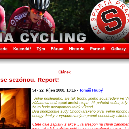
erie
Kalendář
Tým
Fórum
Historie
Partneři
Odkazy
Článek
 se sezónou. Report!
St - 22. Říjen 2008, 13:16 -
Tomáš Hrubý
Úplně posledního, ale tak trochu jiného soustředění ve 
zúčastnila celá
sparťanská
ekipa. Již páteční večer, kdy
že to bude nezapomenutelný víkend.
Dva sponzorské sudy Chodovarského piva, velmi mnoho la
energy drinky z vyspurtovaných prémií nenechaly nikoho
Čtěte dále zápisky z akce... (a alespoň na chvíli zapomě
jsme taky lidi a občas potřebujeme zresetovat mozek :-) )