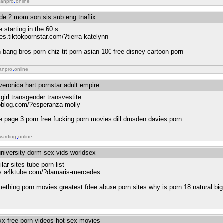
ianpro
online
ode 2 mom son sis sub eng tnaflix
 starting in the 60 s
es.tiktokpornstar.com/?tierra-katelynn
n bang bros porn chiz tit porn asian 100 free disney cartoon porn
ianpro
online
veronica hart pornstar adult empire
 girl transgender transvestite
problog.com/?esperanza-molly
ree page 3 porn free fucking porn movies dill drusden davies porn
warding
online
university dorm sex vids worldsex
ar sites tube porn list
ions.a4ktube.com/?damaris-mercedes
mething porn movies greatest fdee abuse porn sites why is porn 18 natural big 
xx free porn videos hot sex movies