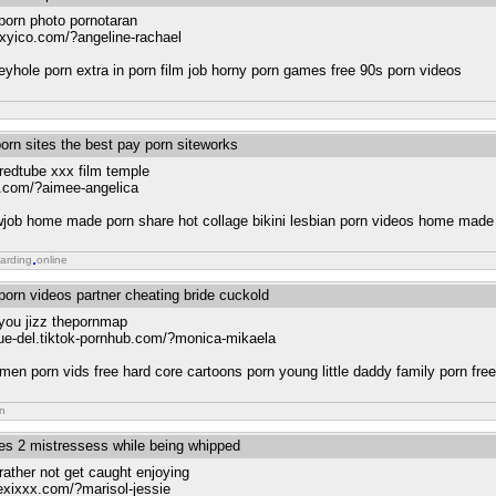
porn photo pornotaran
exyico.com/?angeline-rachael
eyhole porn extra in porn film job horny porn games free 90s porn videos
orn sites the best pay porn siteworks
redtube xxx film temple
9.com/?aimee-angelica
wjob home made porn share hot collage bikini lesbian porn videos home mad
arding
online
 porn videos partner cheating bride cuckold
o you jizz thepornmap
.que-del.tiktok-pornhub.com/?monica-mikaela
women porn vids free hard core cartoons porn young little daddy family porn fre
n
ses 2 mistressess while being whipped
rather not get caught enjoying
lexixxx.com/?marisol-jessie