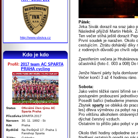
Pátek:
Jirka Sivák dorazil na sraz jako 
Následně přijíždí Martin Hebík. 
Ten večer stíhá ještě dorazit Pe
http://www.sbsiva.cz
První soudek je naražen. Okolo 
cestujícím. Ztrátu dohánějí díky
z rodinných důvodů po chvíli odjet
Kdo je kdo
Zpestřením večera je Hrubiánova 
účastníků (foto č. 003 a 008) Do
Profil:
2017 team AC SPARTA
PRAHA cycling
Jenže hlavní párty byla domluvena
Večer končí 3 až 4 hodinou ráno.
Sobota:
Jako velmi těžké ranní břímě se
postupném probouzení jednotlivc
Posedlí bafíci (nebudeme jmenova
Zbytek
sparty
se obléká do praco
Status
Oficiální člen týmu AC
les) dřeva výměnou za pobyt na p
Sparta Praha
Pro většinu alkoholem otrávených
Přezdívka
SPARTA 2017
dýchat čerstvý vzduch.
Narozen
30. 11. 1892 - St
Ostatním to přišlo jako pobyt v pr
Kde
Praha
Bydliště
Na Perštýně 17. Praha 1
Okolo třetí hodiny odpoledne se 
Fanshop Sparta
Nadšení ostatních opadá po pár m
Záliby
Cyklistika