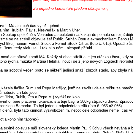
Za případné komentáře předem děkujeme:-)
první. Má alespoň čas vyložit jehně.
Za ním Hrubián, Pávis, Nesveďák a Martin Uher.
pa Soukup společně s Vohradou a společně naskakují do pomalu se rozjíždějí
osmé se na scéně objevuje šéf Rubik. Stíhán Otou a exmechanikem Pepou Ma
 rychlíku jménem Fernet Stock a Fernet Stock Citrus (foto č. 015). Opodál z
. Jemu tedy vlak ujel. I tak si s námi, alespoň přiťukl.
nová airsoftová zbraň M4. Každý si chce střelit a je jen otázkou času, kdy 
 toho rychlá muzika Martina Hebíka linoucí se z jeho nových Logitech reprodu
 na sobotní večer, proto se někteří jedinci snaží zbrzdit stádo, aby zbyla ná
 ukázala flaška Rumu od Pepy Matějky, jenž na závěr udělala tečku za pátečn
ů netušících kde jsou.
t Jirka, Rubik, Ota a Pepa M.) vyráží na kolo.
vního, bere pracovní rukavice, startuje bagr a 300kg štípačku dřeva. Zprac
enzionu Barborka. To byl jeden z odpoledních cílů (foto č. 063 až 066).
 členů, byla tato činnost vysvobozením, neboť celé odpoledne neměli čas vní
otialkoholním táboře:-)
na scéně objevuje náš slovenský kolega Martin Pr.. K údivu všech neváhá a b
inutách, kdy se smíchem na rtech diktuje tempo ostatním (foto č. 064). I ta