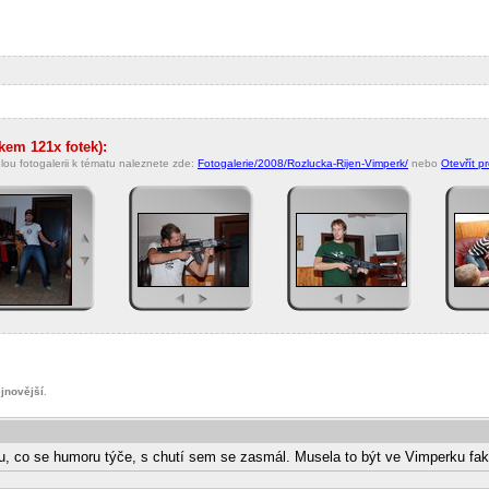
.
lkem 121x fotek):
lou fotogalerii k tématu naleznete zde:
Fotogalerie/2008/Rozlucka-Rijen-Vimperk/
nebo
Otevřít p
jnovější
.
oku, co se humoru týče, s chutí sem se zasmál. Musela to být ve Vimperku fak