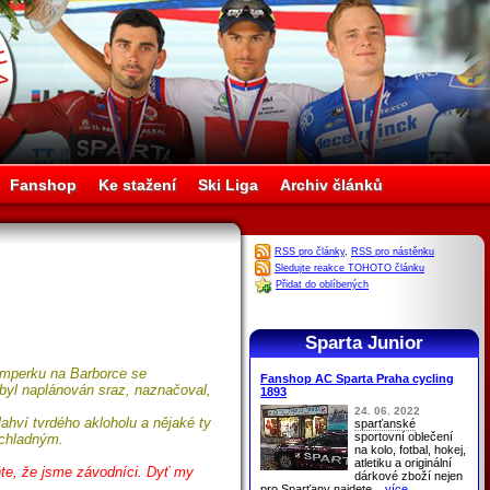
Fanshop
Ke stažení
Ski Liga
Archiv článků
RSS pro články
,
RSS pro nástěnku
Sledujte reakce TOHOTO článku
Přidat do oblíbených
Sparta Junior
Vimperku na Barborce se
Fanshop AC Sparta Praha cycling
 byl naplánován sraz, naznačoval,
1893
24. 06. 2022
hví tvrdého akloholu a nějaké ty
sparťanské
sportovní oblečení
 chladným.
na kolo, fotbal, hokej,
atletiku a originální
ňte, že jsme závodníci. Dyť my
dárkové zboží nejen
pro
Sparťany
najdete
...více